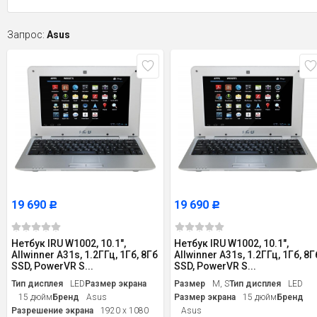
Запрос:
Asus
19 690
19 690
Р
Р
Нетбук IRU W1002, 10.1",
Нетбук IRU W1002, 10.1",
Allwinner A31s, 1.2ГГц, 1Гб, 8Гб
Allwinner A31s, 1.2ГГц, 1Гб, 8Г
SSD, PowerVR S...
SSD, PowerVR S...
Тип дисплея
LED
Размер экрана
Размер
M, S
Тип дисплея
LED
15 дюйм
Бренд
Asus
Размер экрана
15 дюйм
Бренд
Разрешение экрана
1920 x 1080
Asus