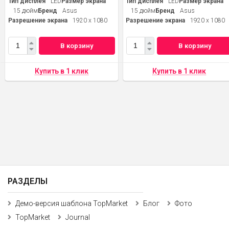
Тип дисплея
LED
Размер экрана
Тип дисплея
LED
Размер экрана
15 дюйм
Бренд
Asus
15 дюйм
Бренд
Asus
Разрешение экрана
1920 x 1080
Разрешение экрана
1920 x 1080
В корзину
В корзину
РАЗДЕЛЫ
Демо-версия шаблона TopMarket
Блог
Фото
TopMarket
Journal