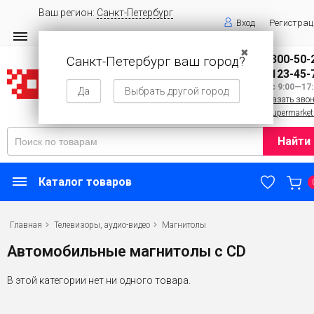
Ваш регион:
Санкт-Петербург
Вход
Регистрац
✖
8 (800) 300-50-
Санкт-Петербург ваш город?
8 (143) 123-45-
Пн—Вс 9:00—17:
Да
Выбрать другой город
Заказать зво
info@supermarket
Найти
Каталог товаров
Главная
Телевизоры, аудио-видео
Магнитолы
Автомобильные магнитолы с CD
В этой категории нет ни одного товара.