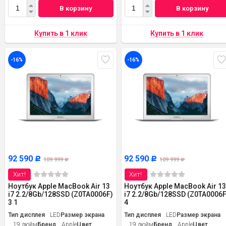
В корзину
В корзину
-16%
-16%
92 590
92 590
Р
Р
109 999
109 999
Р
Р
Хит!
Хит!
Ноутбук Apple MacBook Air 13
Ноутбук Apple MacBook Air 1
i7 2.2/8Gb/128SSD (Z0TA0006F)
i7 2.2/8Gb/128SSD (Z0TA0006F
3 1
4
Тип дисплея
LED
Размер экрана
Тип дисплея
LED
Размер экрана
19 дюйм
Бренд
Apple
Цвет
19 дюйм
Бренд
Apple
Цвет