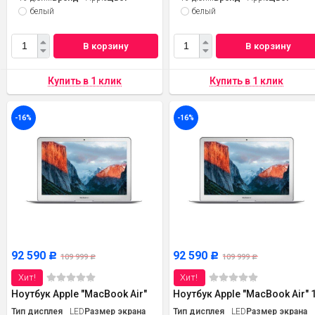
белый
белый
В корзину
В корзину
-16%
-16%
92 590
92 590
Р
Р
109 999
109 999
Р
Р
Хит!
Хит!
Ноутбук Apple "MacBook Air"
Ноутбук Apple "MacBook Air" 
Тип дисплея
LED
Размер экрана
Тип дисплея
LED
Размер экрана