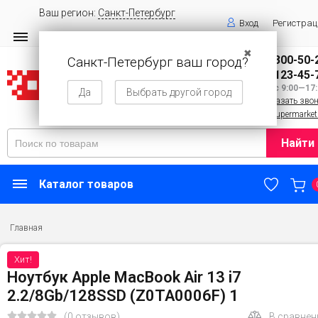
Ваш регион:
Санкт-Петербург
Вход
Регистрац
✖
8 (800) 300-50-
Санкт-Петербург ваш город?
8 (143) 123-45-
Пн—Вс 9:00—17:
Да
Выбрать другой город
Заказать зво
info@supermarket
Найти
Каталог товаров
Главная
Хит!
Ноутбук Apple MacBook Air 13 i7
2.2/8Gb/128SSD (Z0TA0006F) 1
(0 отзывов)
В сравнен