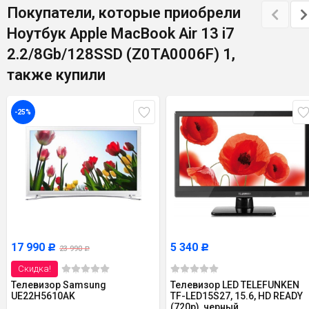
Покупатели, которые приобрели
Ноутбук Apple MacBook Air 13 i7
2.2/8Gb/128SSD (Z0TA0006F) 1,
также купили
-25%
17 990
5 340
Р
Р
23 990
Р
Скидка!
Телевизор Samsung
Телевизор LED TELEFUNKEN
UE22H5610AK
TF-LED15S27, 15.6, HD READY
(720p), черный