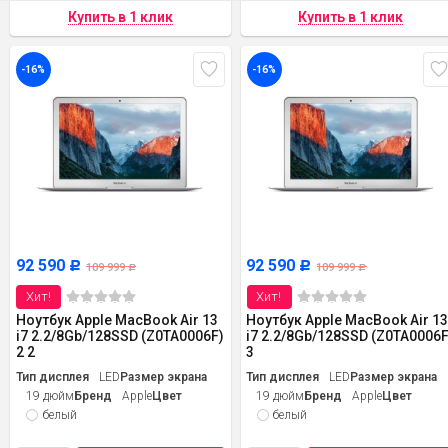
-16%
-16%
92 590
92 590
Р
Р
109 999
109 999
Р
Р
Хит!
Хит!
Ноутбук Apple MacBook Air 13
Ноутбук Apple MacBook Air 1
i7 2.2/8Gb/128SSD (Z0TA0006F)
i7 2.2/8Gb/128SSD (Z0TA0006F
2 2
3
Тип дисплея
LED
Размер экрана
Тип дисплея
LED
Размер экрана
19 дюйм
Бренд
Apple
Цвет
19 дюйм
Бренд
Apple
Цвет
белый
белый