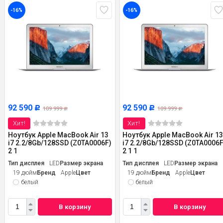
-16%
-16%
92 590
92 590
Р
Р
109 999
109 999
Р
Р
Хит!
Хит!
Ноутбук Apple MacBook Air 13
Ноутбук Apple MacBook Air 1
i7 2.2/8Gb/128SSD (Z0TA0006F)
i7 2.2/8Gb/128SSD (Z0TA0006F
2 1
2 1 1
Тип дисплея
LED
Размер экрана
Тип дисплея
LED
Размер экрана
19 дюйм
Бренд
Apple
Цвет
19 дюйм
Бренд
Apple
Цвет
белый
белый
В корзину
В корзину