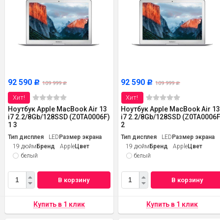
92 590
92 590
Р
Р
109 999
109 999
Р
Р
Хит!
Хит!
Ноутбук Apple MacBook Air 13
Ноутбук Apple MacBook Air 1
i7 2.2/8Gb/128SSD (Z0TA0006F)
i7 2.2/8Gb/128SSD (Z0TA0006F
1 3
2
Тип дисплея
LED
Размер экрана
Тип дисплея
LED
Размер экрана
19 дюйм
Бренд
Apple
Цвет
19 дюйм
Бренд
Apple
Цвет
белый
белый
В корзину
В корзину