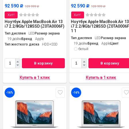
92 590
92 590
Р
Р
109 999
109 999
Р
Р
Хит!
Хит!
Ноутбук Apple MacBook Air 13
Ноутбук Apple MacBook Air 1
i7 2.2/8Gb/128SSD (Z0TA0006F)
i7 2.2/8Gb/128SSD (Z0TA0006F
1 1
Тип дисплея
LED
Размер экрана
Тип дисплея
LED
Размер экрана
19 дюйм
Бренд
Apple
19 дюйм
Бренд
Apple
Цвет
Тип жесткого диска
HDD+SSD
белый
В корзину
В корзину
-16%
-16%