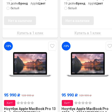
19 дюйм
Бренд
Apple
Цвет
19 дюйм
Бренд
Apple
Цвет
белый
белый
Нет в наличии
Нет в наличии
-13%
-13%
95 990
95 990
Р
Р
109 999
109 999
Р
Р
Хит!
Хит!
Ноутбук Apple MacBook Pro 13
Ноутбук Apple MacBook Pro