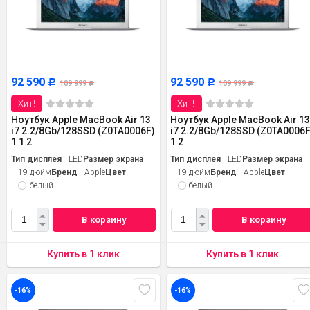
92 590
92 590
Р
Р
109 999
109 999
Р
Р
Хит!
Хит!
Ноутбук Apple MacBook Air 13
Ноутбук Apple MacBook Air 1
i7 2.2/8Gb/128SSD (Z0TA0006F)
i7 2.2/8Gb/128SSD (Z0TA0006F
1 1 2
1 2
Тип дисплея
LED
Размер экрана
Тип дисплея
LED
Размер экрана
19 дюйм
Бренд
Apple
Цвет
19 дюйм
Бренд
Apple
Цвет
белый
белый
В корзину
В корзину
-16%
-16%