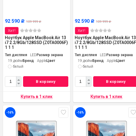
92 590
92 590
Р
Р
109 999
109 999
Р
Р
Хит!
Хит!
Ноутбук Apple MacBook Air 13
Ноутбук Apple MacBook Air 1
i7 2.2/8Gb/128SSD (Z0TA0006F)
i7 2.2/8Gb/128SSD (Z0TA0006F
1 1 1
1 1 1 1
Тип дисплея
LED
Размер экрана
Тип дисплея
LED
Размер экрана
19 дюйм
Бренд
Apple
Цвет
19 дюйм
Бренд
Apple
Цвет
белый
белый
В корзину
В корзину
-16%
-16%