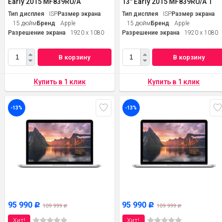
Early 2015 MF839RU/A
13" Early 2015 MF839RU/A 1
Тип дисплея
ISP
Размер экрана
Тип дисплея
ISP
Размер экрана
15 дюйм
Бренд
Apple
15 дюйм
Бренд
Apple
Разрешение экрана
1920 x 1080
Разрешение экрана
1920 x 1080
В корзину
В корзину
-13%
-13%
95 990
95 990
Р
Р
109 999
109 999
Р
Р
Хит!
Хит!