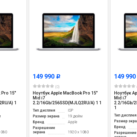
149 990
149 99
Р
(0)
 Pro 15"
Ноутбук Apple MacBook Pro 15"
Ноутбук Ap
Mid i7
Mid i7
2RU/A) 1
2.2/16Gb/256SSD(MJLQ2RU/A) 1 1
2.2/16Gb/
1
Тип дисплея
ISP
Тип дисплея
м
Размер экрана
19 дюйм
Размер экра
Бренд
Apple
Бренд
Разрешение
1080
экрана
1920 x 1080
Разрешение