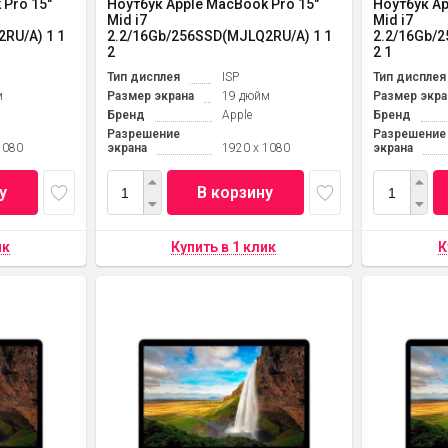
 Pro 15"
Ноутбук Apple MacBook Pro 15"
Ноутбук Ap
Mid i7
Mid i7
RU/A) 1 1
2.2/16Gb/256SSD(MJLQ2RU/A) 1 1
2.2/16Gb/
2
2 1
Тип дисплея
ISP
Тип дисплея
м
Размер экрана
19 дюйм
Размер экра
Бренд
Apple
Бренд
Разрешение
Разрешение
1080
экрана
1920 x 1080
экрана
у
В корзину