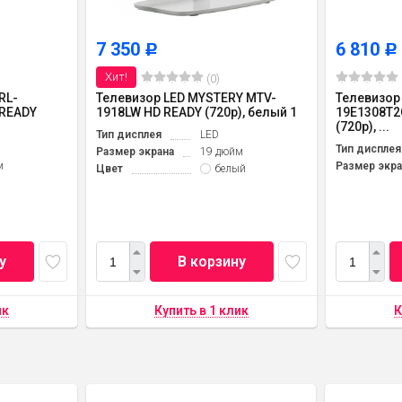
7 350
6 810
Р
Р
Хит!
(0)
RL-
Телевизор LED MYSTERY MTV-
Телевизор
 READY
1918LW HD READY (720p), белый 1
19E1308T2C
(720p), ...
Тип дисплея
LED
Тип дисплея
Размер экрана
19 дюйм
м
Размер экра
Цвет
белый
у
В корзину