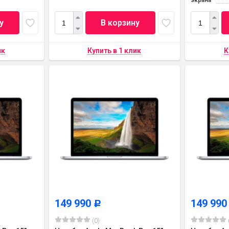
экрана
у
В корзину
149 990
149 99
Р
(0)