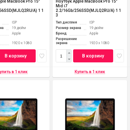
ple MacBook Pro 15"
Ноутбук Apple MacBook Pro 15"
Mid i7
256SSD(MJLQ2RU/A) 1 1
2.2/16Gb/256SSD(MJLQ2RU/A) 1 1
3
ISP
Тип дисплея
ISP
на
19 дюйм
Размер экрана
19 дюйм
Apple
Бренд
Apple
Разрешение
1920 x 1080
экрана
1920 x 1080
В корзину
В корзину