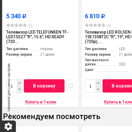
5 340
6 810
Р
Р
(0)
(0)
Телевизор LED TELEFUNKEN TF-
Телевизор LED ROLSEN 
LED15S27 "R", 15.6", HD READY
19E1308T2C "R", 19", HD
(720...
(720p), ...
Тип дисплея
плазма
Тип дисплея
LED
Размер экрана
27 дюйм
Размер экрана
21 дюй
Тип жесткого
диска
SSD
← Нажмите для смены настроек
Цвет
В корзину
В корзин
Рекомендуем посмотреть