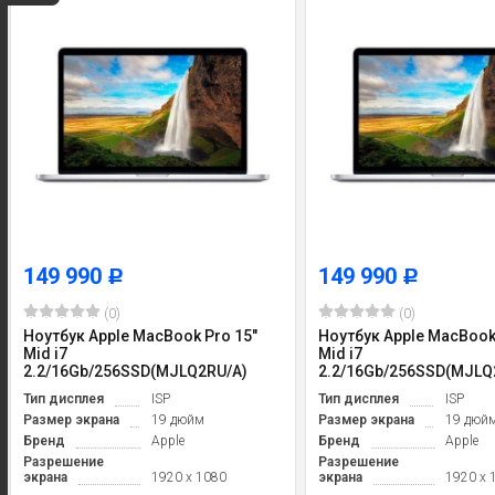
149 990
149 990
Р
Р
(0)
(0)
Ноутбук Apple MacBook Pro 15"
Ноутбук Apple MacBook
Mid i7
Mid i7
2.2/16Gb/256SSD(MJLQ2RU/A)
2.2/16Gb/256SSD(MJLQ
Тип дисплея
ISP
Тип дисплея
ISP
Размер экрана
19 дюйм
Размер экрана
19 дюй
Бренд
Apple
Бренд
Apple
Разрешение
Разрешение
экрана
1920 x 1080
экрана
1920 x 