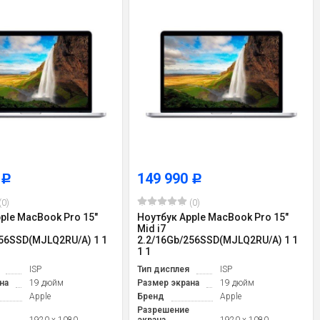
0
149 990
Р
Р
(0)
(0)
ple MacBook Pro 15"
Ноутбук Apple MacBook Pro 15"
Mid i7
256SSD(MJLQ2RU/A) 1 1
2.2/16Gb/256SSD(MJLQ2RU/A) 1 1
1 1
ISP
Тип дисплея
ISP
на
19 дюйм
Размер экрана
19 дюйм
Apple
Бренд
Apple
Разрешение