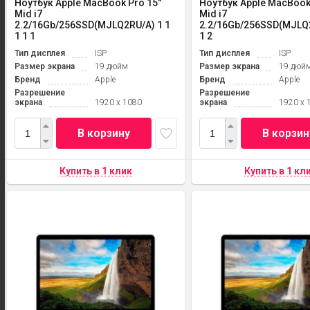
Ноутбук Apple MacBook Pro 15"
Ноутбук Apple MacBook
Mid i7
Mid i7
2.2/16Gb/256SSD(MJLQ2RU/A) 1 1
2.2/16Gb/256SSD(MJLQ2
1 1 1
1 2
Тип дисплея
ISP
Тип дисплея
ISP
Размер экрана
19 дюйм
Размер экрана
19 дюй
Бренд
Apple
Бренд
Apple
Разрешение
Разрешение
экрана
1920 x 1080
экрана
1920 x 
В корзину
В корзин