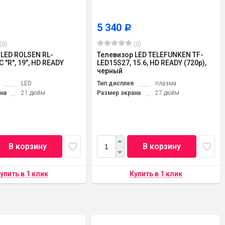
5 340
Р
(0)
(0)
 LED ROLSEN RL-
Телевизор LED TELEFUNKEN TF-
 "R", 19", HD READY
LED15S27, 15.6, HD READY (720p),
черный
LED
Тип дисплея
плазма
на
21 дюйм
Размер экрана
27 дюйм
В корзину
В корзину