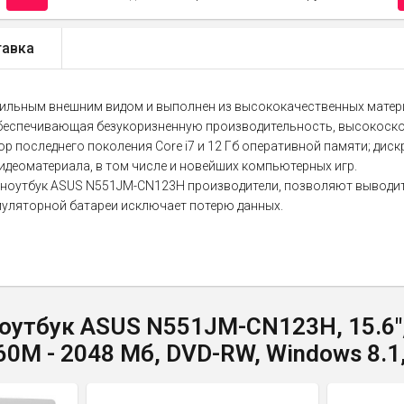
авка
ильным внешним видом и выполнен из высококачественных матер
 обеспечивающая безукоризненную производительность, высокоско
последнего поколения Core i7 и 12 Гб оперативной памяти; дискре
деоматериала, в том числе и новейших компьютерных игр.
 ноутбук ASUS N551JM-CN123H производители, позволяют выводить
муляторной батареи исключает потерю данных.
тбук ASUS N551JM-CN123H, 15.6", In
860M - 2048 Мб, DVD-RW, Windows 8.1