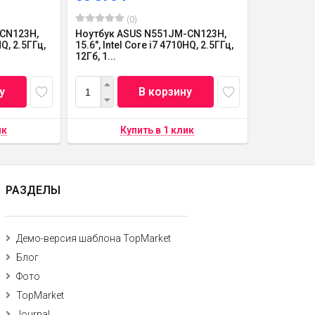
(0)
CN123H,
Ноутбук ASUS N551JM-CN123H,
HQ, 2.5ГГц,
15.6", Intel Core i7 4710HQ, 2.5ГГц,
12Гб, 1...
у
В корзину
РАЗДЕЛЫ
Демо-версия шаблона TopMarket
Блог
Фото
TopMarket
Journal