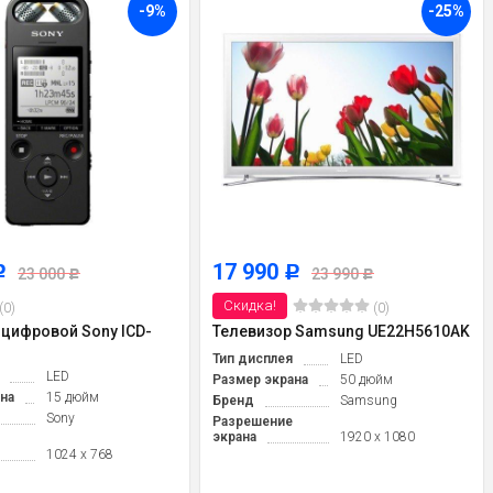
-9%
-25%
17 990
Р
Р
23 000
23 990
Р
Р
Скидка!
(0)
(0)
цифровой Sony ICD-
Телевизор Samsung UE22H5610AK
Тип дисплея
LED
LED
Размер экрана
50 дюйм
на
15 дюйм
Бренд
Samsung
Sony
Разрешение
экрана
1920 x 1080
1024 x 768