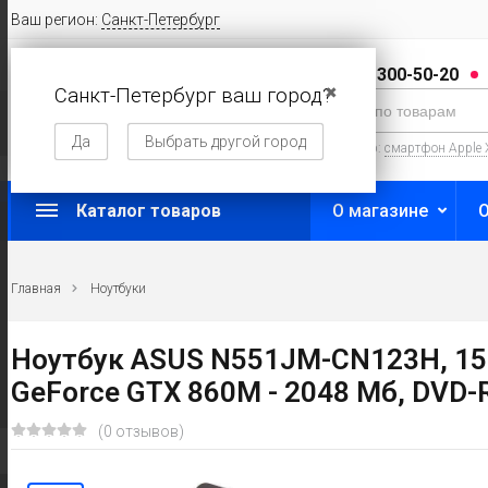
Ваш регион:
Санкт-Петербург
8 (800) 300-50-20
Санкт-Петербург ваш город?
✖
Да
Выбрать другой город
Например:
смартфон Apple 
Каталог товаров
О магазине
Главная
Ноутбуки
Ноутбук ASUS N551JM-CN123H, 15.6",
GeForce GTX 860M - 2048 Мб, DVD-R
(0 отзывов)