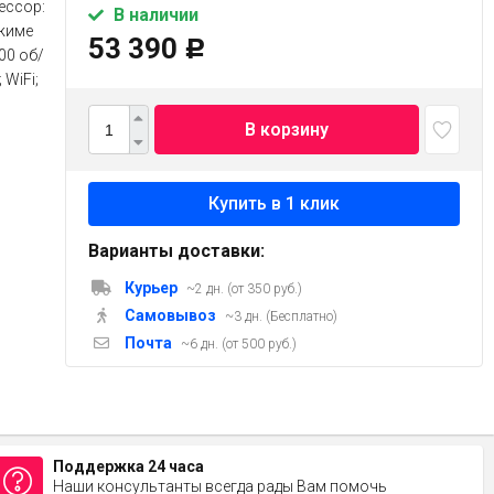
ессор:
В наличии
ежиме
53 390
Р
00 об/
 WiFi;
В корзину
Варианты доставки:
Курьер
~2 дн. (от 350 руб.)
Самовывоз
~3 дн. (Бесплатно)
Почта
~6 дн. (от 500 руб.)
Поддержка 24 часа
Наши консультанты всегда рады Вам помочь