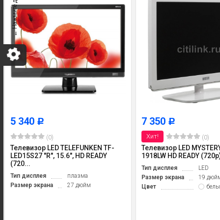
5 340
7 350
Р
Р
Хит!
(0)
(0)
Телевизор LED TELEFUNKEN TF-
Телевизор LED MYSTER
LED15S27 "R", 15.6", HD READY
1918LW HD READY (720p)
(720...
Тип дисплея
LED
Тип дисплея
плазма
Размер экрана
19 дюй
Размер экрана
27 дюйм
Цвет
белы