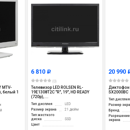
6 810
20 990
Р
(0)
Y MTV-
Телевизор LED ROLSEN RL-
Диктофон 
, белый 1
19E1308T2C "R", 19", HD READY
SX2000BC
(720p), ...
Тип дисплея
Тип дисплея
LED
м
Размер экра
Размер экрана
21 дюйм
й
Бренд
Тип жесткого
Разрешение
диска
SSD
экрана
Цвет