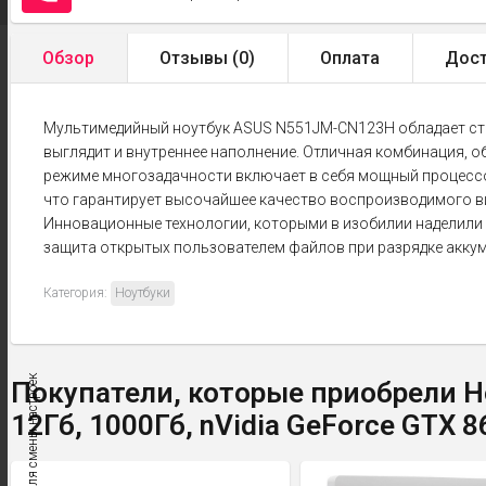
Обзор
Отзывы (
0
)
Оплата
Дост
Мультимедийный ноутбук ASUS N551JM-CN123H обладает ст
выглядит и внутреннее наполнение. Отличная комбинация,
режиме многозадачности включает в себя мощный процессор 
что гарантирует высочайшее качество воспроизводимого ви
Инновационные технологии, которыми в изобилии наделили
защита открытых пользователем файлов при разрядке акку
Категория:
Ноутбуки
← Нажмите для смены настроек
Покупатели, которые приобрели Ноу
12Гб, 1000Гб, nVidia GeForce GTX 