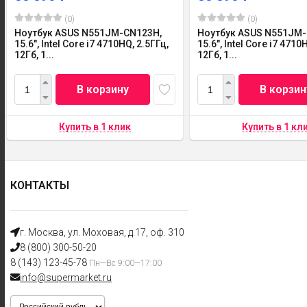
(0)
(0)
Ноутбук ASUS N551JM-CN123H,
Ноутбук ASUS N551JM-
15.6", Intel Core i7 4710HQ, 2.5ГГц,
15.6", Intel Core i7 4710
12Гб, 1...
12Гб, 1...
В корзину
В корзин
КОНТАКТЫ
г. Москва, ул. Моховая, д.17, оф. 310
8 (800) 300-50-20
8 (143) 123-45-78
Пн—Вс 9:00—17:00
info@supermarket.ru