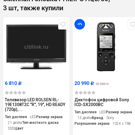
3 шт, также купили
-9%
6 810
20 990
Р
Р
23 000
Р
Телевизор LED ROLSEN RL-
Диктофон цифровой Sony
19E1308T2C "R", 19", HD READY
ICD-SX2000BC
(720p), ...
Тип дисплея
LED
Размер экрана
Тип дисплея
LED
Размер экрана
15 дюйм
Бренд
Sony
21 дюйм
Тип жесткого диска
Разрешение экрана
1024 x 768
SSD
Цвет