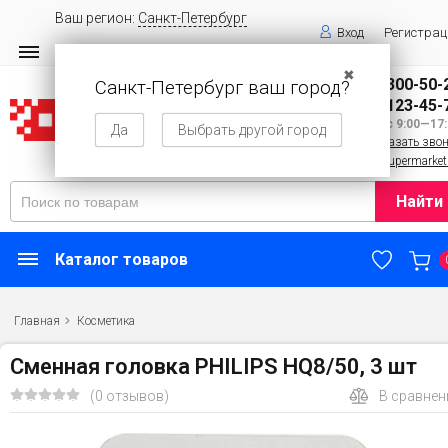
Ваш регион:
Санкт-Петербург
Вход
Регистрац
✖
8 (800) 300-50-
Санкт-Петербург ваш город?
8 (143) 123-45-
Пн—Вс 9:00—17:
Да
Выбрать другой город
Заказать зво
info@supermarket
Найти
Каталог товаров
Главная
Косметика
Сменная головка PHILIPS HQ8/50, 3 шт
(0 отзывов)
В сравнен