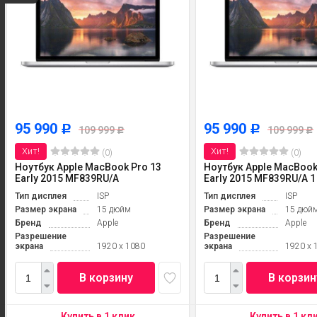
95 990
95 990
Р
Р
109 999
109 999
Р
Р
Хит!
Хит!
(0)
(0)
Ноутбук Apple MacBook Pro 13
Ноутбук Apple MacBook
Early 2015 MF839RU/A
Early 2015 MF839RU/A 1
Тип дисплея
ISP
Тип дисплея
ISP
Размер экрана
15 дюйм
Размер экрана
15 дюй
Бренд
Apple
Бренд
Apple
Разрешение
Разрешение
экрана
1920 x 1080
экрана
1920 x 
В корзину
В корзин