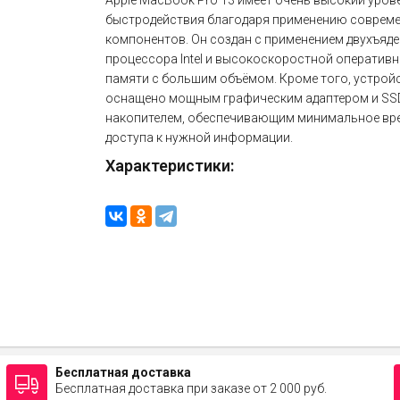
Apple MacBook Pro 13 имеет очень высокий уров
быстродействия благодаря применению соврем
компонентов. Он создан с применением двухъяд
процессора Intel и высокоскоростной оператив
памяти с большим объёмом. Кроме того, устрой
оснащено мощным графическим адаптером и SS
накопителем, обеспечивающим минимальное вр
доступа к нужной информации.
Характеристики:
Бесплатная доставка
Бесплатная доставка при заказе от 2 000 руб.