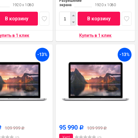
Разрешение
1920 x 1080
экрана
1920 x 1080
В корзину
В корзину
-13%
-13%
95 990
Р
Р
109 999
109 999
Р
Р
Хит!
(0)
(0)