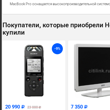
MacBook Pro оснащается высокопроизводительной системой
Покупатели, которые приобрели Но
купили
-9%
20 990
7 350
Р
Р
23 000
Р