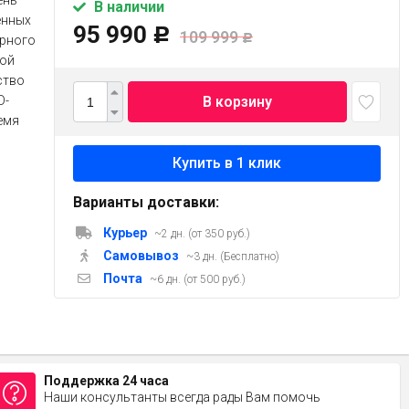
ень
В наличии
енных
95 990
Р
109 999
ерного
Р
ной
ство
В корзину
D-
емя
Варианты доставки:
Курьер
~2 дн. (от 350 руб.)
Самовывоз
~3 дн. (Бесплатно)
Почта
~6 дн. (от 500 руб.)
Поддержка 24 часа
Наши консультанты всегда рады Вам помочь