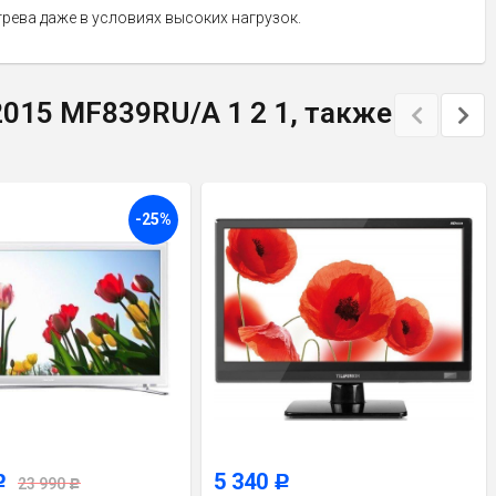
ева даже в условиях высоких нагрузок.
2015 MF839RU/A 1 2 1, также
-25%
5 340
Р
Р
23 990
Р