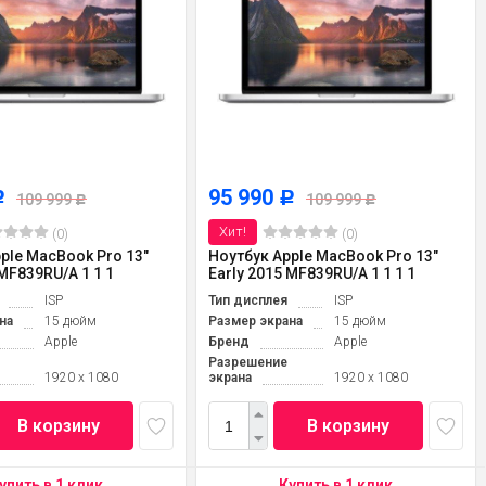
95 990
Р
Р
109 999
109 999
Р
Р
Хит!
(0)
(0)
ple MacBook Pro 13"
Ноутбук Apple MacBook Pro 13"
 MF839RU/A 1 1 1
Early 2015 MF839RU/A 1 1 1 1
ISP
Тип дисплея
ISP
на
15 дюйм
Размер экрана
15 дюйм
Apple
Бренд
Apple
Разрешение
1920 x 1080
экрана
1920 x 1080
В корзину
В корзину