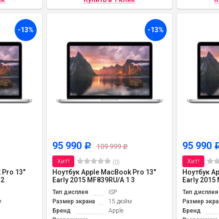
-13%
-13%
95 990
95 990
Р
109 999
Р
Хит!
Хит!
(0)
 Pro 13"
Ноутбук Apple MacBook Pro 13"
Ноутбук Ap
 2
Early 2015 MF839RU/A 1 3
Early 2015
Тип дисплея
ISP
Тип дисплея
м
Размер экрана
15 дюйм
Размер экра
Бренд
Apple
Бренд