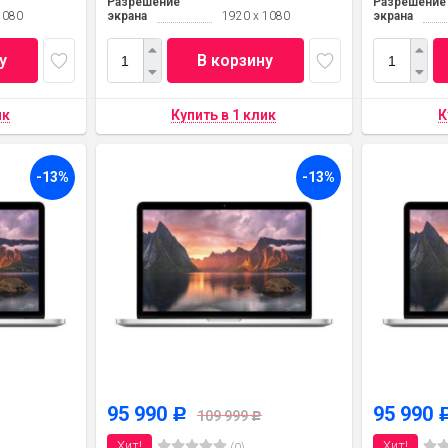
Разрешение
Разрешение
1080
экрана
1920 x 1080
экрана
у
В корзину
-13%
-13%
95 990
95 990
Р
109 999
Р
Хит!
Хит!
(0)