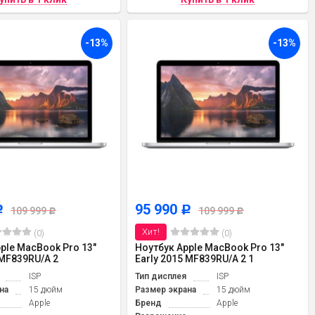
-13%
-13%
95 990
Р
Р
109 999
109 999
Р
Р
Хит!
(0)
(0)
ple MacBook Pro 13"
Ноутбук Apple MacBook Pro 13"
 MF839RU/A 2
Early 2015 MF839RU/A 2 1
ISP
Тип дисплея
ISP
на
15 дюйм
Размер экрана
15 дюйм
Apple
Бренд
Apple