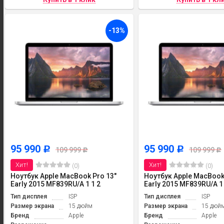
-13%
95 990
95 990
Р
Р
109 999
109 999
Р
Р
Хит!
Хит!
(0)
(0)
Ноутбук Apple MacBook Pro 13"
Ноутбук Apple MacBook
Early 2015 MF839RU/A 1 1 2
Early 2015 MF839RU/A 1
Тип дисплея
ISP
Тип дисплея
ISP
Размер экрана
15 дюйм
Размер экрана
15 дюй
Бренд
Apple
Бренд
Apple