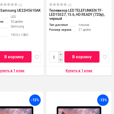
(0)
(0)
 Samsung UE22H5610AK
Телевизор LED TELEFUNKEN TF-
LED15S27, 15.6, HD READY (720p),
LED
черный
на
50 дюйм
Тип дисплея
плазма
Samsung
Размер экрана
27 дюйм
1920 x 1080
В корзину
В корзину
-13%
-13%