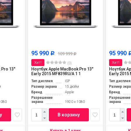
95 990
95 990
Р
109 999
Р
Хит!
Хит!
(0)
 Pro 13"
Ноутбук Apple MacBook Pro 13"
Ноутбук Ap
Early 2015 MF839RU/A 1 1
Early 2015
Тип дисплея
ISP
Тип дисплея
м
Размер экрана
15 дюйм
Размер экра
Бренд
Apple
Бренд
Разрешение
Разрешение
1080
экрана
1920 x 1080
экрана
у
В корзину