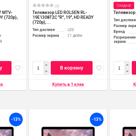
Скидка!
(0)
Y MTV-
Телевизор LED ROLSEN RL-
Телевизор
Y (720p),
19E1308T2C "R", 19", HD READY
Тип дисплея
(720p), ...
Размер экра
Тип дисплея
LED
Бренд
м
Размер экрана
21 дюйм
Разрешение
й
экрана
у
В корзину
-13%
-13%