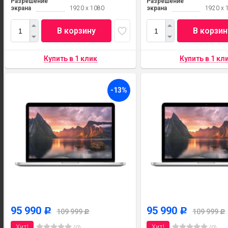
Разрешение
Разрешение
экрана
1920 x 1080
экрана
1920 x 
В корзину
В корзин
-13%
95 990
95 990
Р
Р
109 999
109 999
Р
Р
Хит!
Хит!
(0)
(0)