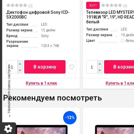
Хит!
(0)
(0)
Диктофон цифровой Sony ICD-
Телевизор LED MYSTER
SX2000BC
1918LW "R", 19", HD READ
белый
Тип дисплея
LED
Тип дисплея
LED
Размер экрана
15 дюйм
Размер экрана
19 дюй
Бренд
Sony
Цвет
белы
Разрешение
экрана
1024 x 768
В корзину
В корзин
← Нажмите для смены настроек
Рекомендуем посмотреть
-13%