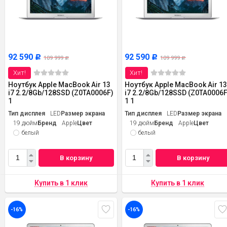
92 590
92 590
Р
Р
109 999
109 999
Р
Р
Хит!
Хит!
Ноутбук Apple MacBook Air 13
Ноутбук Apple MacBook Air 1
i7 2.2/8Gb/128SSD (Z0TA0006F)
i7 2.2/8Gb/128SSD (Z0TA0006F
1
1 1
Тип дисплея
LED
Размер экрана
Тип дисплея
LED
Размер экрана
19 дюйм
Бренд
Apple
Цвет
19 дюйм
Бренд
Apple
Цвет
белый
белый
В корзину
В корзину
-16%
-16%