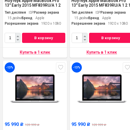
Ноутбук Apple MacBook Pro
Ноутбук Apple MacBook Pro
13" Early 2015 MF839RU/A 1 2
13" Early 2015 MF839RU/A 1 2 
Тип дисплея
ISP
Размер экрана
Тип дисплея
ISP
Размер экрана
15 дюйм
Бренд
Apple
15 дюйм
Бренд
Apple
Разрешение экрана
1920 x 1080
Разрешение экрана
1920 x 1080
В корзину
В корзину
-13%
-13%
95 990
95 990
Р
Р
109 999
109 999
Р
Р