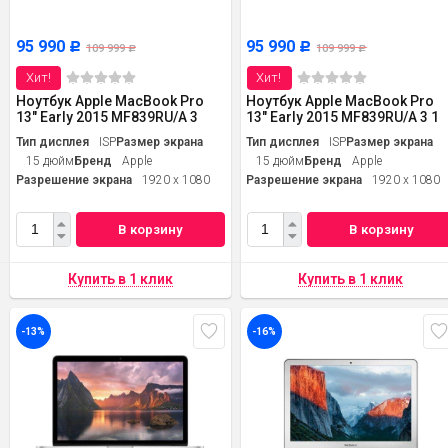
95 990
95 990
Р
Р
109 999
109 999
Р
Р
Хит!
Хит!
Ноутбук Apple MacBook Pro
Ноутбук Apple MacBook Pro
13" Early 2015 MF839RU/A 3
13" Early 2015 MF839RU/A 3 1
Тип дисплея
ISP
Размер экрана
Тип дисплея
ISP
Размер экрана
15 дюйм
Бренд
Apple
15 дюйм
Бренд
Apple
Разрешение экрана
1920 x 1080
Разрешение экрана
1920 x 1080
В корзину
В корзину
-13%
-16%