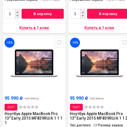
В корзину
В корзину
-13%
-13%
95 990
95 990
Р
Р
109 999
109 999
Р
Р
Хит!
Хит!
Ноутбук Apple MacBook Pro
Ноутбук Apple MacBook Pro
13" Early 2015 MF839RU/A 1 1 1
13" Early 2015 MF839RU/A 1 1 
1
Тип дисплея
ISP
Размер экрана