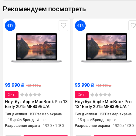
Рекомендуем посмотреть
-13%
-13%
95 990
95 990
Р
Р
109 999
109 999
Р
Р
Хит!
Хит!
Ноутбук Apple MacBook Pro 13
Ноутбук Apple MacBook Pro
Early 2015 MF839RU/A
13" Early 2015 MF839RU/A 1
Тип дисплея
ISP
Размер экрана
Тип дисплея
ISP
Размер экрана
15 дюйм
Бренд
Apple
15 дюйм
Бренд
Apple
Разрешение экрана
1920 x 1080
Разрешение экрана
1920 x 1080