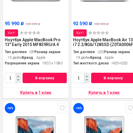
95 990
92 590
Р
Р
109 999
109 999
Р
Р
Хит!
Хит!
Ноутбук Apple MacBook Pro
Ноутбук Apple MacBook Air 1
13" Early 2015 MF839RU/A 4
i7 2.2/8Gb/128SSD (Z0TA0006F
Тип дисплея
ISP
Размер экрана
Тип дисплея
LED
Размер экрана
15 дюйм
Бренд
Apple
19 дюйм
Бренд
Apple
Разрешение экрана
1920 x 1080
Тип жесткого диска
HDD+SSD
В корзину
В корзину
-16%
-16%