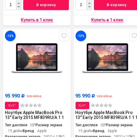
В корзину
В корзину
-13%
-13%
95 990
95 990
Р
Р
109 999
109 999
Р
Р
Хит!
Хит!
Ноутбук Apple MacBook Pro
Ноутбук Apple MacBook Pro
13" Early 2015 MF839RU/A 1 1
13" Early 2015 MF839RU/A 1 1 
Тип дисплея
ISP
Размер экрана
Тип дисплея
ISP
Размер экрана
15 дюйм
Бренд
Apple
15 дюйм
Бренд
Apple
Разрешение экрана
1920 x 1080
Разрешение экрана
1920 x 1080