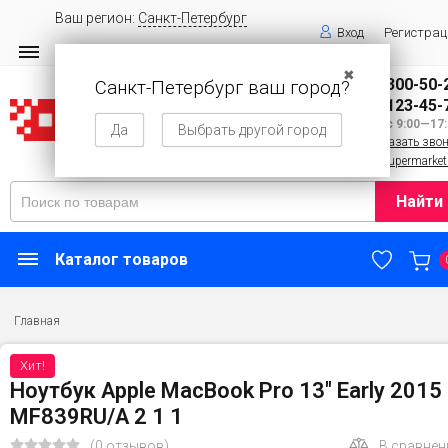
Ваш регион:
Санкт-Петербург
Вход
Регистрац
✖
8 (800) 300-50-
Санкт-Петербург ваш город?
8 (143) 123-45-
Пн—Вс 9:00—17:
Да
Выбрать другой город
Заказать зво
info@supermarket
Найти
Каталог товаров
Главная
Хит!
Ноутбук Apple MacBook Pro 13" Early 2015
MF839RU/A 2 1 1
(0 отзывов)
В сравнен