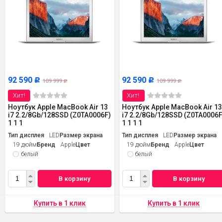
92 590
92 590
Р
Р
109 999
109 999
Р
Р
Хит!
Хит!
Ноутбук Apple MacBook Air 13
Ноутбук Apple MacBook Air 1
i7 2.2/8Gb/128SSD (Z0TA0006F)
i7 2.2/8Gb/128SSD (Z0TA0006F
1 1 1
1 1 1 1
Тип дисплея
LED
Размер экрана
Тип дисплея
LED
Размер экрана
19 дюйм
Бренд
Apple
Цвет
19 дюйм
Бренд
Apple
Цвет
белый
белый
В корзину
В корзину