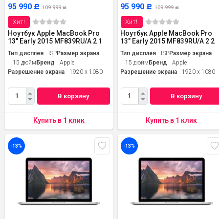
95 990
95 990
Р
Р
109 999
109 999
Р
Р
Хит!
Хит!
Ноутбук Apple MacBook Pro
Ноутбук Apple MacBook Pro
13" Early 2015 MF839RU/A 2 1
13" Early 2015 MF839RU/A 2 2
Тип дисплея
ISP
Размер экрана
Тип дисплея
ISP
Размер экрана
15 дюйм
Бренд
Apple
15 дюйм
Бренд
Apple
Разрешение экрана
1920 x 1080
Разрешение экрана
1920 x 1080
В корзину
В корзину
-13%
-13%