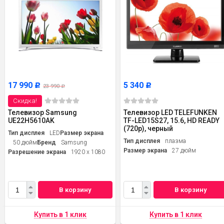
17 990
5 340
Р
Р
23 990
Р
Скидка!
Телевизор Samsung
Телевизор LED TELEFUNKEN
UE22H5610AK
TF-LED15S27, 15.6, HD READY
(720p), черный
Тип дисплея
LED
Размер экрана
Тип дисплея
плазма
50 дюйм
Бренд
Samsung
Размер экрана
27 дюйм
Разрешение экрана
1920 x 1080
В корзину
В корзину